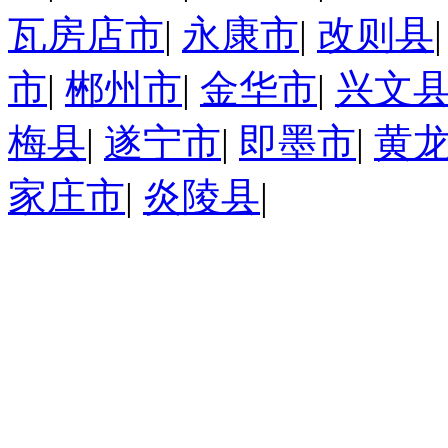
瓦房店市
|
永康市
|
改则县
市
|
郴州市
|
金华市
|
兴文
梅县
|
遂宁市
|
即墨市
|
黄
家庄市
|
炎陵县
|