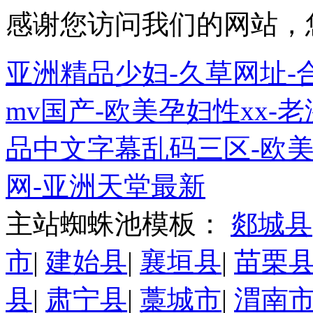
感谢您访问我们的网站，
亚洲精品少妇-久草网址-
mv国产-欧美孕妇性xx-
品中文字幕乱码三区-欧
网-亚洲天堂最新
主站蜘蛛池模板：
郯城县
市
|
建始县
|
襄垣县
|
苗栗
县
|
肃宁县
|
藁城市
|
渭南